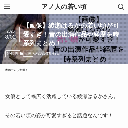
アノ人の若い頃
【画像】綾瀬はるかの若い頃が可
2025
愛すぎ！昔の出演作品や経歴を時
8/02
系列まとめ！
広告
2025年8月2日
女優
ホーム
女優
女優として幅広く活躍している綾瀬はるかさん。
その若い頃の姿が可愛すぎると話題なんです！