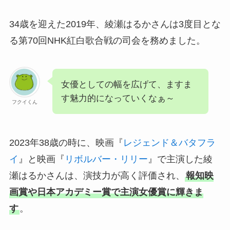
34歳を迎えた2019年、綾瀬はるかさんは3度目とな
る第70回NHK紅白歌合戦の司会を務めました。
女優としての幅を広げて、ますま
す魅力的になっていくなぁ～
フクイくん
2023年38歳の時に、映画『
レジェンド＆バタフラ
イ
』と映画『
リボルバー・リリー
』で主演した綾
瀬はるかさんは、演技力が高く評価され、
報知映
画賞や日本アカデミー賞で主演女優賞に輝きま
す
。