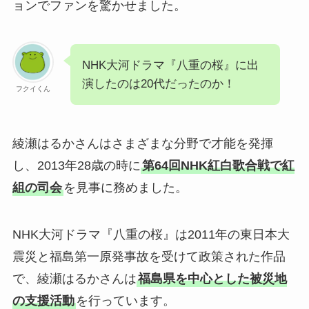
ョンでファンを驚かせました。
NHK大河ドラマ『八重の桜』に出
演したのは20代だったのか！
フクイくん
綾瀬はるかさんはさまざまな分野で才能を発揮
し、2013年28歳の時に
第64回NHK紅白歌合戦で紅
組の司会
を見事に務めました。
NHK大河ドラマ『八重の桜』は2011年の東日本大
震災と福島第一原発事故を受けて政策された作品
で、綾瀬はるかさんは
福島県を中心とした被災地
の支援活動
を行っています。