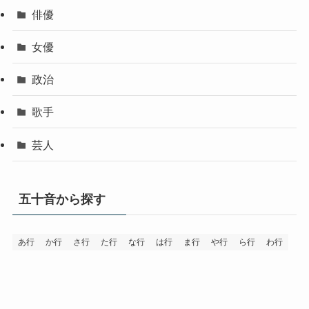
俳優
女優
政治
歌手
芸人
五十音から探す
あ行
か行
さ行
た行
な行
は行
ま行
や行
ら行
わ行