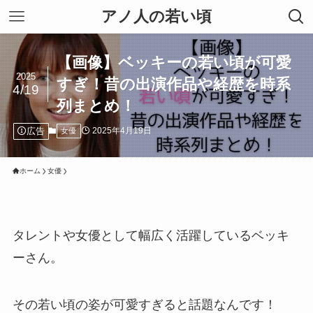
アノ人の若い頃
【画像】ベッキーの若い頃が可愛
2025
すぎ！昔の出演作品や経歴を時系
4/19
列まとめ！
広告
2025年4月19日
女優
ホーム
女優
タレントや女優として幅広く活躍しているベッキ
ーさん。
その若い頃の姿が可愛すぎると話題なんです！