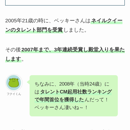
2005年21歳の時に、ベッキーさんは
ネイルクイー
ンのタレント部門を受賞
しました。
その後
2007年まで、3年連続受賞し殿堂入りを果た
します
。
ちなみに、2008年（当時24歳）に
は
タレントCM起用社数ランキング
フクイくん
で年間首位を獲得した
んだって！
ベッキーさん凄いね～！