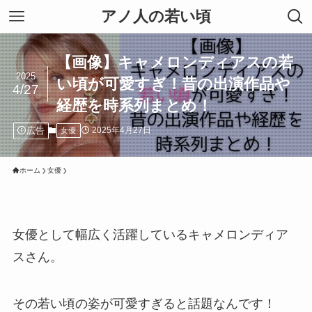
アノ人の若い頃
【画像】キャメロンディアスの若
2025
い頃が可愛すぎ！昔の出演作品や
4/27
経歴を時系列まとめ！
広告
2025年4月27日
女優
ホーム
女優
女優として幅広く活躍しているキャメロンディア
スさん。
その若い頃の姿が可愛すぎると話題なんです！