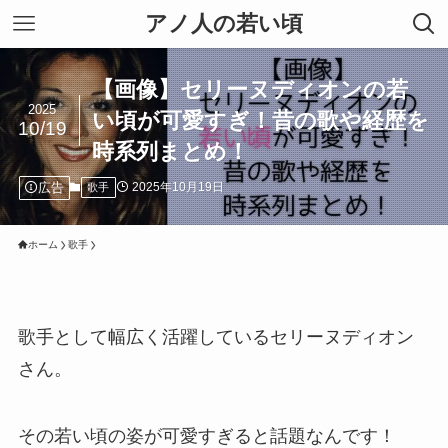
アノ人の若い頃
【画像】セリーヌディオンの若
2025
い頃が可愛すぎ！昔の歌や経歴を
10/19
時系列まとめ！
広告
2025年10月19日
歌手
ホーム
歌手
歌手として幅広く活躍しているセリーヌディオン
さん。
その若い頃の姿が可愛すぎると話題なんです！