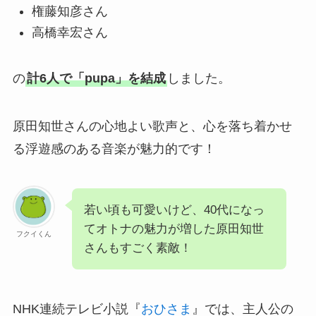
権藤知彦さん
高橋幸宏さん
の
計6人で「pupa」を結成
しました。
原田知世さんの心地よい歌声と、心を落ち着かせ
る浮遊感のある音楽が魅力的です！
若い頃も可愛いけど、40代になっ
てオトナの魅力が増した原田知世
フクイくん
さんもすごく素敵！
NHK連続テレビ小説『
おひさま
』では、主人公の