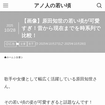
アノ人の若い頃
【画像】原田知世の若い頃が可愛
2025
すぎ！昔から現在までを時系列で
10/28
比較！
広告
2025年10月27日
2025年10月28日
女優
歌手
ホーム
女優
歌手や女優として幅広く活躍している原田知世さ
ん。
その若い頃の姿が可愛すぎると話題なんです！