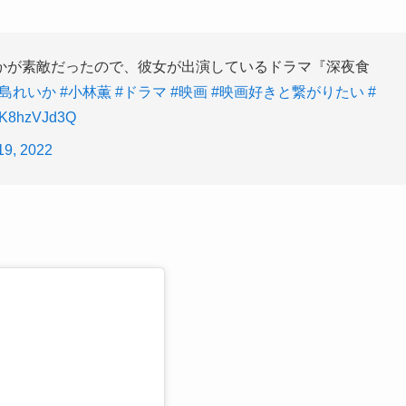
かが素敵だったので、彼女が出演しているドラマ『深夜食
霧島れいか
#小林薫
#ドラマ
#映画
#映画好きと繋がりたい
#
/ZK8hzVJd3Q
19, 2022