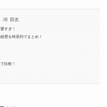
目次
可愛すぎ！
や経歴を時系列でまとめ！
像で比較！