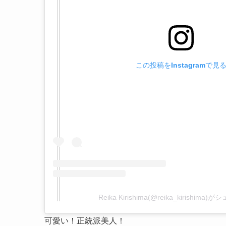
この投稿をInstagramで見
Reika Kirishima(@reika_kirishim
可愛い！正統派美人！