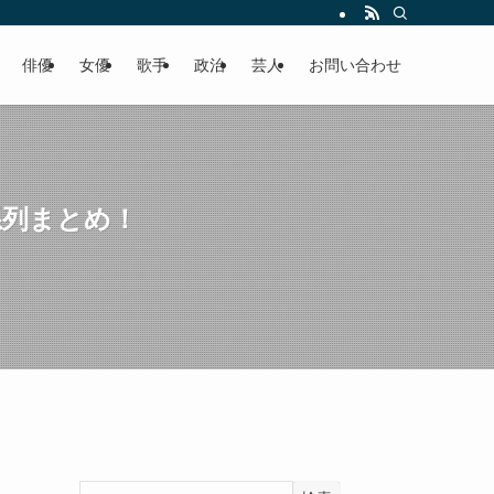
俳優
女優
歌手
政治
芸人
お問い合わせ
系列まとめ！