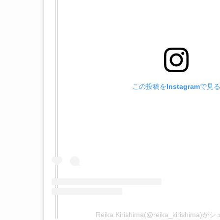
この投稿をInstagramで見
Reika Kirishima(@reika_kirishim