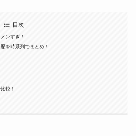
目次
ケメンすぎ！
経歴を時系列でまとめ！
で比較！