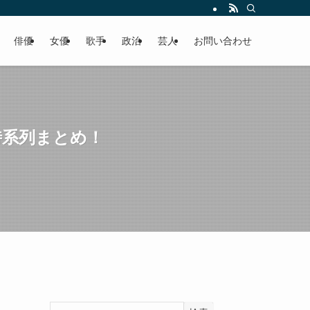
俳優
女優
歌手
政治
芸人
お問い合わせ
時系列まとめ！