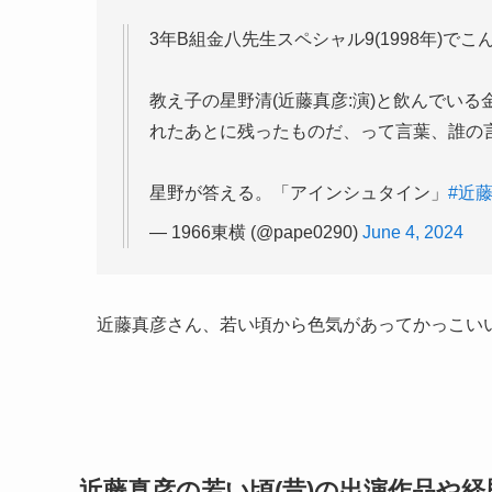
3年B組金八先生スペシャル9(1998年)で
教え子の星野清(近藤真彦:演)と飲んでい
れたあとに残ったものだ、って言葉、誰の言
星野が答える。「アインシュタイン」
#近
— 1966東横 (@pape0290)
June 4, 2024
近藤真彦さん、若い頃から色気があってかっこい
近藤真彦の若い頃(昔)の出演作品や