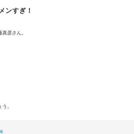
ケメンすぎ！
藤真彦さん。
ょう。
ok