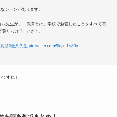
こんなシーンがあります。
る金八先生が、「教育とは、学校で勉強したことをすべて忘
葉だっけ ?」ときく。
藤真彦
#金八先生
pic.twitter.com/9kykLLv80x
いですね！
経歴を時系列でまとめ！