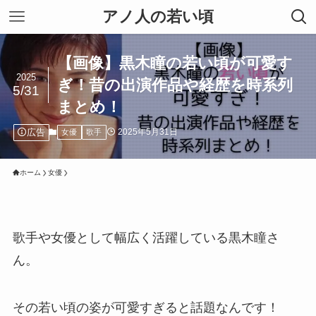
アノ人の若い頃
【画像】黒木瞳の若い頃が可愛す
2025
ぎ！昔の出演作品や経歴を時系列
5/31
まとめ！
広告
2025年5月31日
女優
歌手
ホーム
女優
歌手や女優として幅広く活躍している黒木瞳さ
ん。
その若い頃の姿が可愛すぎると話題なんです！