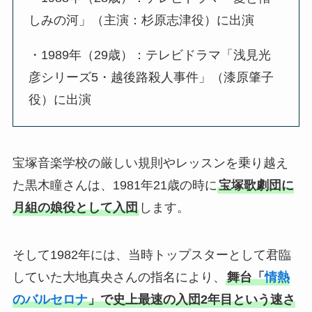
しみの河」（主演：杉原志津役）に出演
・1989年（29歳）：テレビドラマ「浅見光
彦シリーズ5・越後路殺人事件」（漆原肇子
役）に出演
宝塚音楽学校の厳しい規則やレッスンを乗り越え
た黒木瞳さんは、1981年21歳の時に
宝塚歌劇団に
月組の娘役として入団
します。
そして1982年には、当時トップスターとして君臨
していた大地真央さんの指名により、
舞台「
情熱
のバルセロナ
」で史上最速の入団2年目という速さ