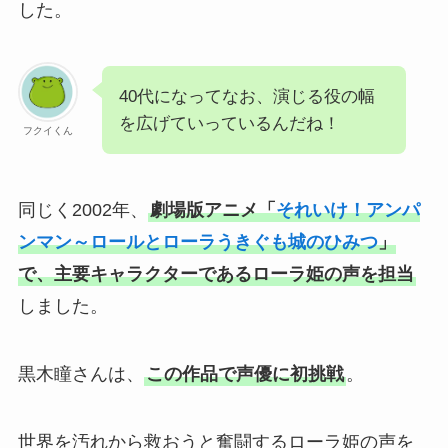
した。
40代になってなお、演じる役の幅
を広げていっているんだね！
フクイくん
同じく2002年、
劇場版アニメ「
それいけ！アンパ
ンマン～ロールとローラうきぐも城のひみつ
」
で、主要キャラクターであるローラ姫の声を担当
しました。
黒木瞳さんは、
この作品で声優に初挑戦
。
世界を汚れから救おうと奮闘するローラ姫の声を