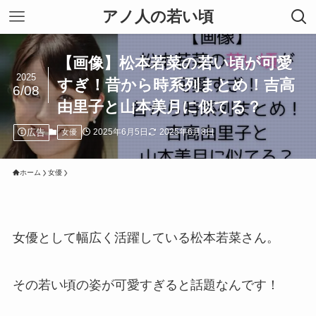
アノ人の若い頃
【画像】松本若菜の若い頃が可愛
2025
すぎ！昔から時系列まとめ！吉高
6/08
由里子と山本美月に似てる？
広告
2025年6月5日
2025年6月8日
女優
ホーム
女優
女優として幅広く活躍している松本若菜さん。
その若い頃の姿が可愛すぎると話題なんです！