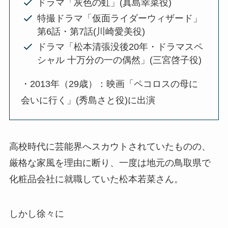
ドラマ「灰色の虹」(真島幸菜役)
特撮ドラマ「仮面ライダーウィザード」
第6話・第7話(川崎愛美役)
ドラマ「松本清張没後20年・ドラマスペ
シャル 十万分の一の偶然」(三宮啓子役)
・2013年（29歳）：映画「ペコロスの母に
会いに行く」(秀島さと役)に出演
高校時代に芸能界へスカウトされていたものの、
厳格な家風を理由に断り、一度は地元の鳥取県で
化粧品会社に就職していた松本若菜さん。
しかし徐々に