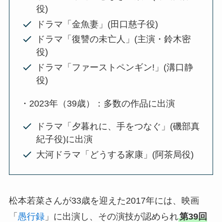
役)
ドラマ「金魚妻」(田口慈子役)
ドラマ「復讐の未亡人」(主演・鈴木密
役)
ドラマ「ファーストペンギン!」(溝口静
役)
・2023年（39歳）：多数の作品に出演
ドラマ「夕暮れに、手をつなぐ」(磯部真
紀子役)に出演
大河ドラマ「どうする家康」(阿茶局役)
松本若菜さんが33歳を迎えた2017年には、映画
「
愚行録
」に出演し、その演技が認められ
第39回