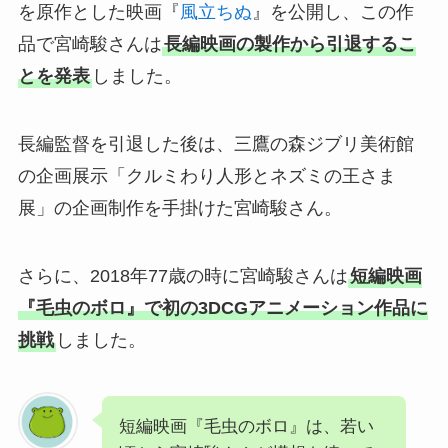
を原作とした映画『
風立ちぬ
』を公開し、この作
品で宮崎駿さんは
長編映画の製作から引退するこ
とを発表
しました。
長編監督を引退した後は、三鷹の森ジブリ美術館
の企画展示「クルミわり人形とネズミの王さま
展」の企画制作を手掛けた宮崎駿さん。
さらに、2018年77歳の時に宮崎駿さんは
短編映画
『毛虫のボロ』で初の3DCGアニメーション作品に
挑戦
しました。
短編映画『毛虫のボロ』は、若い