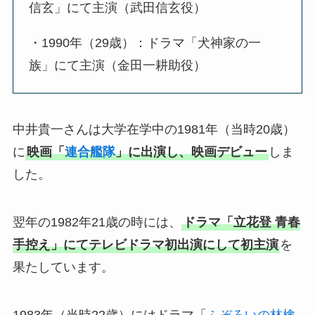
信玄」にて主演（武田信玄役）
・1990年（29歳）：ドラマ「犬神家の一
族」にて主演（金田一耕助役）
中井貴一さんは大学在学中の1981年（当時20歳）
に
映画「
連合艦隊
」に出演し、映画デビュー
しま
した。
翌年の1982年21歳の時には、
ドラマ「立花登 青春
手控え」にてテレビドラマ初出演にして初主演
を
果たしています。