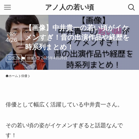
アノ人の若い頃
【画像】中井貴一の若い頃がイケ
2025
メンすぎ！昔の出演作品や経歴を
4/26
時系列まとめ！
広告
2025年4月26日
俳優
ホーム
俳優
俳優として幅広く活躍している中井貴一さん。
その若い頃の姿がイケメンすぎると話題なんで
す！