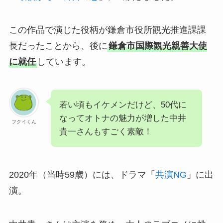
この作品で演じた役柄が鎌倉市役所観光推進課課
長だったことから、後に
鎌倉市国際観光親善大使
に就任
しています。
若い頃もイケメンだけど、50代に
なってオトナの魅力が増した中井
フクイくん
貴一さんもすごく素敵！
2020年（当時59歳）には、ドラマ「
共演NG
」に出
演。