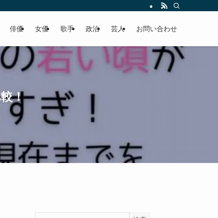
俳優
女優
歌手
政治
芸人
お問い合わせ
比較！