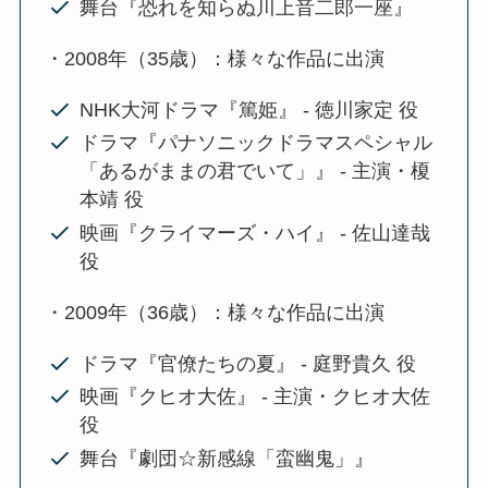
舞台『恐れを知らぬ川上音二郎一座』
・2008年（35歳）：様々な作品に出演
NHK大河ドラマ『篤姫』 - 徳川家定 役
ドラマ『パナソニックドラマスペシャル
「あるがままの君でいて」』 - 主演・榎
本靖 役
映画『クライマーズ・ハイ』 - 佐山達哉
役
・2009年（36歳）：様々な作品に出演
ドラマ『官僚たちの夏』 - 庭野貴久 役
映画『クヒオ大佐』 - 主演・クヒオ大佐
役
舞台『劇団☆新感線「蛮幽鬼」』