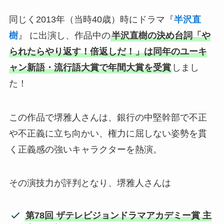
同じく2013年（当時40歳）時にドラマ『
半沢直
樹
』 に出演し、作品中の
半沢直樹の決め台詞「や
られたらやり返す！倍返しだ！」は同年のユーキ
ャン新語・流行語大賞で年間大賞を受賞
しまし
た！
この作品で堺雅人さんは、銀行の中堅幹部で不正
や不正義に立ち向かい、権力に屈しない姿勢を貫
く正義感の強いキャラクターを熱演。
その演技力が評判となり、堺雅人さんは
第78回 ザテレビジョンドラマアカデミー賞 主