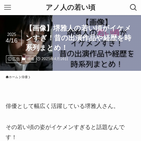
アノ人の若い頃
【画像】堺雅人の若い頃がイケメ
2025
ンすぎ！昔の出演作品や経歴を時
4/16
系列まとめ！
広告
2025年4月16日
俳優
ホーム
俳優
俳優として幅広く活躍している堺雅人さん。
その若い頃の姿がイケメンすぎると話題なんで
す！