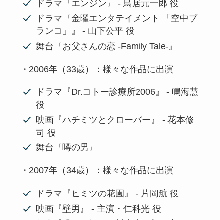
ドラマ『エンジン』 - 鳥居元一郎 役
ドラマ『金曜エンタテイメント 「空中ブ
ランコ」』 - 山下公平 役
舞台『お父さんの恋 -Family Tale-』
・2006年（33歳）：様々な作品に出演
ドラマ『Dr.コトー診療所2006』 - 鳴海慧
役
映画『ハチミツとクローバー』 - 花本修
司 役
舞台『噂の男』
・2007年（34歳）：様々な作品に出演
ドラマ『ヒミツの花園』 - 片岡航 役
映画『壁男』 - 主演・仁科光 役