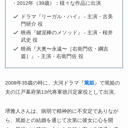
・2012年（39歳）：様々な作品に出演
ドラマ『リーガル・ハイ』 - 主演・古美
門研介 役
映画『鍵泥棒のメソッド』 - 主演・桜井
武史 役
映画『大奥〜永遠〜［右衛門佐・綱吉
篇］』 - 主演・右衛門佐 役
2008年35歳の時に、大河ドラマ『
篤姫
』で篤姫の
夫の江戸幕府第13代将軍徳川定家役として出演。
堺雅人さんは、病弱で精神的に不安定でありなが
ら、篤姫との結婚を通じて次第に彼女に心を開