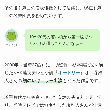
その後も劇団の看板俳優として活躍し、現在も劇
団の名誉団員を務めています。
10〜20代の若い頃から第一線でバ
リバリ活躍してたんだなぁ～
フクイくん
2000年（当時27歳）に、助監督・杉本英記役を演
じたNHK連続テレビ小説『
オードリー
』は、堺雅
人さんの
初のレギュラー出演
となった作品です。
若手時代から舞台で培った安定の演技力で演じ切
り、当時テレビでは無名だった堺雅人さんが俳優