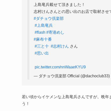
⁡上島竜兵載せて頂きました！⁡
⁡⁡⁡志村けんさんとの思い出のお店で取材させ
#ダチョウ倶楽部
⁡
#上島竜兵
⁡
#flash
⁡
#寄港めし
#麻布十番
⁡
#三と十
⁡
#志村けん
さん⁡
⁡
#思い出
⁡
pic.twitter.com/nnWaaeKYU9
— ダチョウ倶楽部 Official (@dachoclub33)
若い頃からイケメンな上島竜兵さんですが、晩年
う！