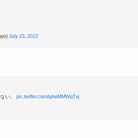
yo)
July 23, 2022
らない。
pic.twitter.com/qAeMMWqTxj