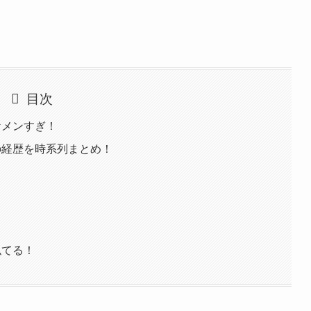
目次
ケメンすぎ！
の経歴を時系列まとめ！
似てる！