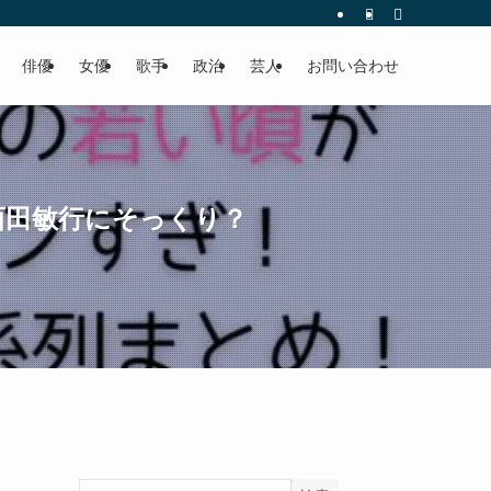
俳優
女優
歌手
政治
芸人
お問い合わせ
西田敏行にそっくり？