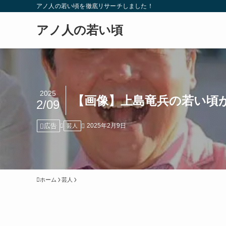
アノ人の若い頃を徹底リサーチしました！
アノ人の若い頃
2025
【画像】上島竜兵の若い頃
2/09
広告
2025年2月9日
芸人
ホーム
芸人