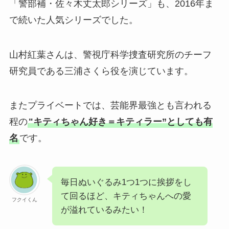
「警部補・佐々木丈太郎シリーズ」も、2016年ま
で続いた人気シリーズでした。
山村紅葉さんは、警視庁科学捜査研究所のチーフ
研究員である三浦さくら役を演じています。
またプライベートでは、芸能界最強とも言われる
程の
"キティちゃん好き＝キティラー”としても有
名
です。
毎日ぬいぐるみ1つ1つに挨拶をし
て回るほど、キティちゃんへの愛
フクイくん
が溢れているみたい！