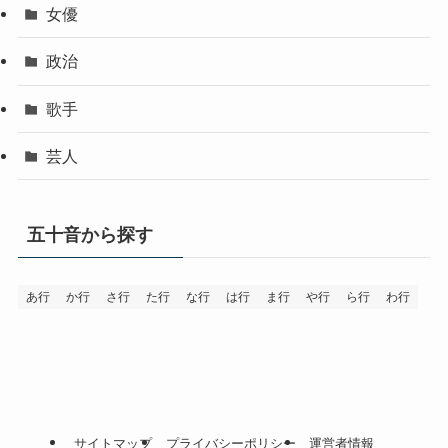
女優
政治
歌手
芸人
五十音から探す
あ行
か行
さ行
た行
な行
は行
ま行
や行
ら行
わ行
サイトマップ
プライバシーポリシー
運営者情報