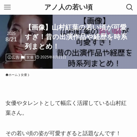
アノ人の若い頃
【画像】山村紅葉の若い頃が可愛
2025
すぎ！昔の出演作品や経歴を時系
8/21
列まとめ！
広告
2025年8月21日
女優
ホーム
女優
女優やタレントとして幅広く活躍している山村紅
葉さん。
その若い頃の姿が可愛すぎると話題なんです！