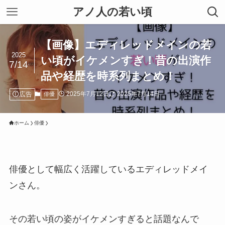
アノ人の若い頃
【画像】エディレッドメインの若
2025
い頃がイケメンすぎ！昔の出演作
7/14
品や経歴を時系列まとめ！
広告
2025年7月12日
2025年7月14日
俳優
ホーム
俳優
俳優として幅広く活躍しているエディレッドメイ
ンさん。
その若い頃の姿がイケメンすぎると話題なんで