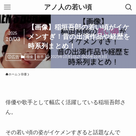
アノ人の若い頃
【画像】稲垣吾郎の若い頃がイケ
2025
メンすぎ！昔の出演作品や経歴を
10/03
時系列まとめ！
広告
2025年10月1日
2025年10月3日
俳優
歌手
ホーム
俳優
俳優や歌手として幅広く活躍している稲垣吾郎さ
ん。
その若い頃の姿がイケメンすぎると話題なんで