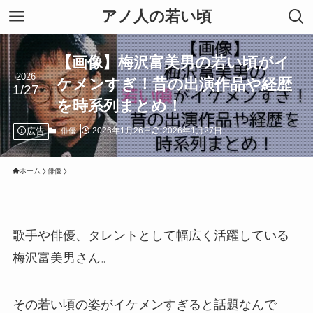
アノ人の若い頃
【画像】梅沢富美男の若い頃がイ
2026
ケメンすぎ！昔の出演作品や経歴
1/27
を時系列まとめ！
広告
2026年1月26日
2026年1月27日
俳優
ホーム
俳優
歌手や俳優、タレントとして幅広く活躍している
梅沢富美男さん。
その若い頃の姿がイケメンすぎると話題なんで