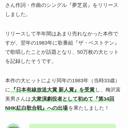
さん作詞・作曲のシングル『夢芝居』をリリース
しました。
リリースして半年間はあまり売れなかった本作で
すが、翌年の1983年に歌番組『ザ・ベストテン』
で歌唱したことが話題となり、50万枚の大ヒット
を記録したそうです。
本作の大ヒットにより同年の1983年（当時33歳）
に
『日本有線放送大賞 新人賞』を受賞
し、梅沢富
美男さんは
大衆演劇役者として初めて『第34回
NHK紅白歌合戦』への出場
を果たしました！