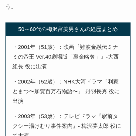
う。
50～60代の梅沢富美男さんの経歴まとめ
・2001年（51歳）：映画『難波金融伝ミナ
ミの帝王 Ver.40劇場版「裏金略奪」』-大西
組長 役に出演
・2002年（52歳）：NHK大河ドラマ『利家
とまつ〜加賀百万石物語〜』-丹羽長秀 役に
出演
・2003年（53歳）：テレビドラマ『駅前タ
クシー湯けむり事件案内』- 梅沢夢太郎 役に
て主演