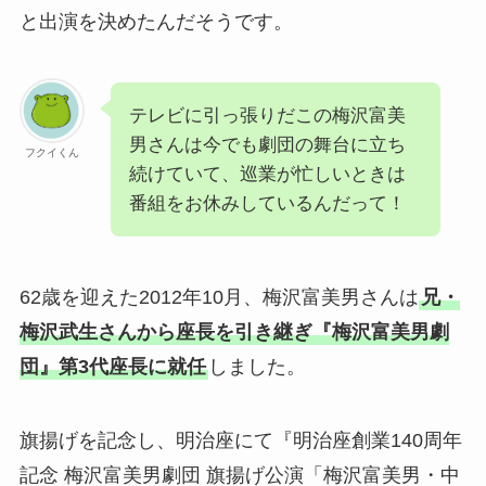
と出演を決めたんだそうです。
テレビに引っ張りだこの梅沢富美
男さんは今でも劇団の舞台に立ち
フクイくん
続けていて、巡業が忙しいときは
番組をお休みしているんだって！
62歳を迎えた2012年10月、梅沢富美男さんは
兄・
梅沢武生さんから座長を引き継ぎ『梅沢富美男劇
団』第3代座長に就任
しました。
旗揚げを記念し、明治座にて『明治座創業140周年
記念 梅沢富美男劇団 旗揚げ公演「梅沢富美男・中