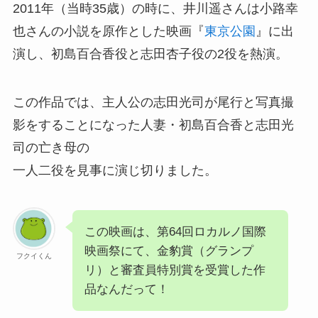
2011年（当時35歳）の時に、井川遥さんは小路幸
也さんの小説を原作とした映画『
東京公園
』に出
演し、初島百合香役と志田杏子役の2役を熱演。
この作品では、主人公の志田光司が尾行と写真撮
影をすることになった人妻・初島百合香と志田光
司の亡き母の
一人二役を見事に演じ切りました。
この映画は、第64回ロカルノ国際
映画祭にて、金豹賞（グランプ
フクイくん
リ）と審査員特別賞を受賞した作
品なんだって！