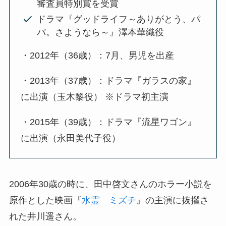
審査員特別賞を受賞
ドラマ『グッドライフ～ありがとう、パ
パ。さようなら～』澤本華織役
・2012年（36歳）：7月、男児を出産
・2013年（37歳）：ドラマ『ガラスの家』
に出演（玉木黎役） ※ドラマ初主演
・2015年（39歳）：ドラマ『流星ワゴン』
に出演（永田美代子役）
2006年30歳の時に、田中啓文さんのホラー小説を
原作とした映画『
水霊 ミズチ
』の主演に抜擢さ
れた井川遥さん。