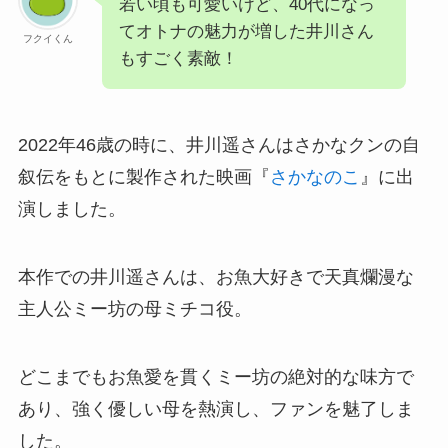
若い頃も可愛いけど、40代になっ
てオトナの魅力が増した井川さん
フクイくん
もすごく素敵！
2022年46歳の時に、井川遥さんはさかなクンの自
叙伝をもとに製作された映画『
さかなのこ
』に出
演しました。
本作での井川遥さんは、お魚大好きで天真爛漫な
主人公ミー坊の母ミチコ役。
どこまでもお魚愛を貫くミー坊の絶対的な味方で
あり、強く優しい母を熱演し、ファンを魅了しま
した。