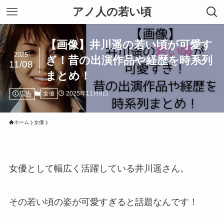
アノ人の若い頃
【画像】井川遥の若い頃が可愛す
2025
ぎ！昔の出演作品や経歴を時系列
11/08
まとめ！
広告
2025年11月8日
女優
ホーム
女優
女優として幅広く活躍している井川遥さん。
その若い頃の姿が可愛すぎると話題なんです！